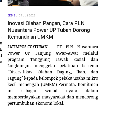
EKBIS
09 Juli 2026
Inovasi Olahan Pangan, Cara PLN
Nusantara Power UP Tuban Dorong
Kemandirian UMKM
r
an
JATIMPOS.CO/TUBAN -
PT PLN Nusantara
E
Power UP Tanjung Awar-Awar melalui
t
program Tanggung Jawab Sosial dan
ha
Lingkungan menggelar pelatihan bertema
“Diversifikasi Olahan Daging, Ikan, dan
Jagung" kepada kelompok pelaku usaha mikro
kecil menengah (UMKM) Permata. Komitmen
ini sebagai wujud nyata dalam
memberdayakan masyarakat dan mendorong
pertumbuhan ekonomi lokal.