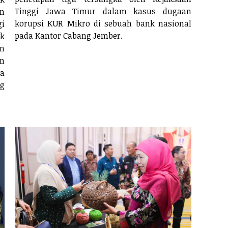
Tinggi Jawa Timur dalam kasus dugaan
an
korupsi KUR Mikro di sebuah bank nasional
gi
pada Kantor Cabang Jember.
uk
an
n
ga
g