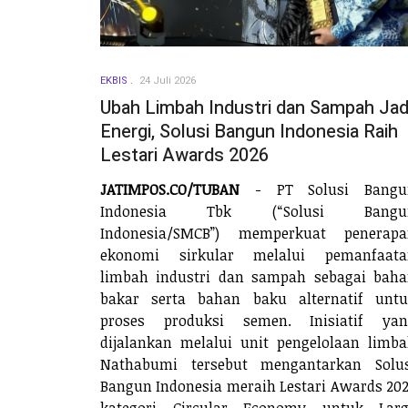
EKBIS
24 Juli 2026
Ubah Limbah Industri dan Sampah Jad
Energi, Solusi Bangun Indonesia Raih
Lestari Awards 2026
JATIMPOS.CO/TUBAN
- PT Solusi Bangu
Indonesia Tbk (“Solusi Bangu
Indonesia/SMCB”) memperkuat penerapa
ekonomi sirkular melalui pemanfaata
limbah industri dan sampah sebagai bah
bakar serta bahan baku alternatif unt
proses produksi semen. Inisiatif yan
dijalankan melalui unit pengelolaan limb
Nathabumi tersebut mengantarkan Solus
Bangun Indonesia meraih Lestari Awards 20
kategori Circular Economy untuk Larg