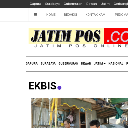
Gapura
Surabaya
Gubernuran
Dewan
Jatim
Gerbangk
HOME
REDAKSI
KONTAK KAMI
PEDOMA
GAPURA
SURABAYA
GUBERNURAN
DEWAN
JATIM
NASIONAL
P
EKBIS