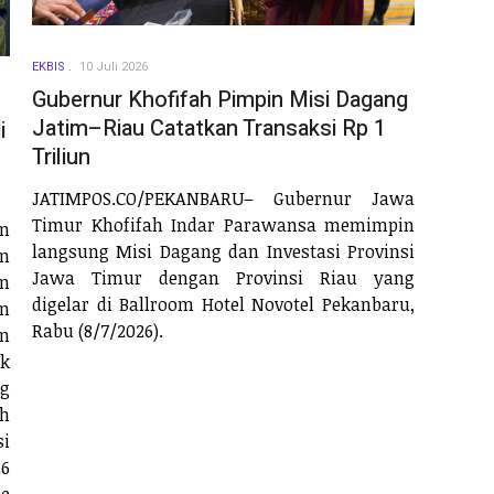
EKBIS
10 Juli 2026
Gubernur Khofifah Pimpin Misi Dagang
Jatim–Riau Catatkan Transaksi Rp 1
i
Triliun
JATIMPOS.CO/PEKANBARU– Gubernur Jawa
Timur Khofifah Indar Parawansa memimpin
n
langsung Misi Dagang dan Investasi Provinsi
n
Jawa Timur dengan Provinsi Riau yang
n
digelar di Ballroom Hotel Novotel Pekanbaru,
n
Rabu (8/7/2026).
an
uk
g
ah
i
26
e