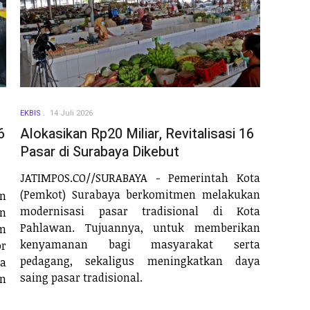
EKBIS
14 Juli 2026
Alokasikan Rp20 Miliar, Revitalisasi 16
6
Pasar di Surabaya Dikebut
JATIMPOS.CO//SURABAYA - Pemerintah Kota
(Pemkot) Surabaya berkomitmen melakukan
n
modernisasi pasar tradisional di Kota
n
Pahlawan. Tujuannya, untuk memberikan
m
kenyamanan bagi masyarakat serta
or
pedagang, sekaligus meningkatkan daya
a
saing pasar tradisional.
n