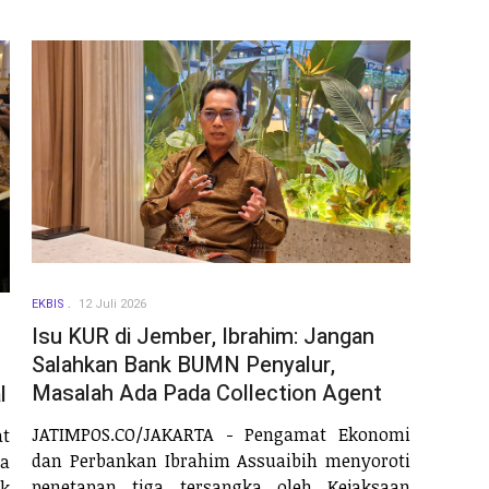
EKBIS
12 Juli 2026
Isu KUR di Jember, Ibrahim: Jangan
Salahkan Bank BUMN Penyalur,
Masalah Ada Pada Collection Agent
l
JATIMPOS.CO/JAKARTA - Pengamat Ekonomi
t
dan Perbankan Ibrahim Assuaibih menyoroti
ya
penetapan tiga tersangka oleh Kejaksaan
k