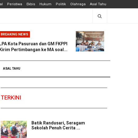
al
Peristiwa
Ekbis
Hukum
Politik
Olahraga
Asal Tahu
BREAKING NEWS
LPA Kota Pasuruan dan GM FKPPI
Kirim Pertimbangan ke MA soal...
ASAL TAHU
TERKINI
Batik Randusari, Seragam
Sekolah Penuh Cerita ...