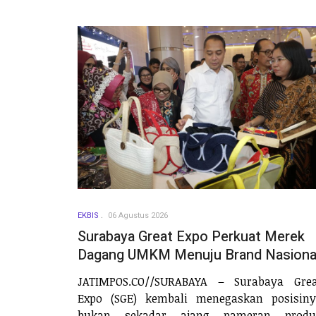
EKBIS
06 Agustus 2026
Surabaya Great Expo Perkuat Merek
Dagang UMKM Menuju Brand Nasiona
JATIMPOS.CO//SURABAYA – Surabaya Grea
Expo (SGE) kembali menegaskan posisin
bukan sekadar ajang pameran produ