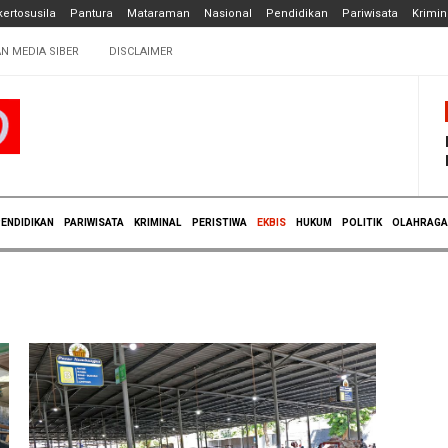
ertosusila
Pantura
Mataraman
Nasional
Pendidikan
Pariwisata
Krimin
N MEDIA SIBER
DISCLAIMER
ENDIDIKAN
PARIWISATA
KRIMINAL
PERISTIWA
EKBIS
HUKUM
POLITIK
OLAHRAGA