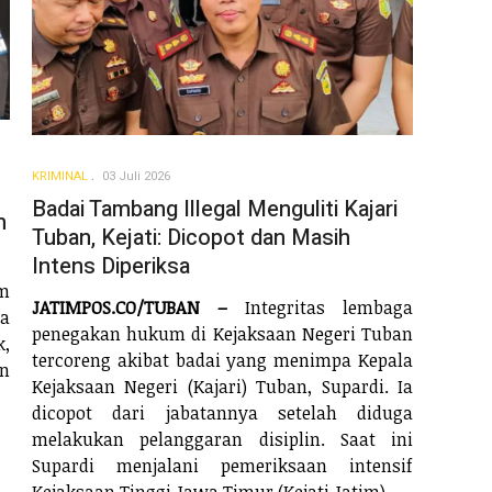
KRIMINAL
03 Juli 2026
Badai Tambang Illegal Menguliti Kajari
m
Tuban, Kejati: Dicopot dan Masih
Intens Diperiksa
m
JATIMPOS.CO/TUBAN –
Integritas lembaga
ia
penegakan hukum di Kejaksaan Negeri Tuban
k,
tercoreng akibat badai yang menimpa Kepala
n
Kejaksaan Negeri (Kajari) Tuban, Supardi. Ia
dicopot dari jabatannya setelah diduga
melakukan pelanggaran disiplin. Saat ini
Supardi menjalani pemeriksaan intensif
Kejaksaan Tinggi Jawa Timur (Kejati Jatim).