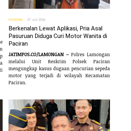
KRIMINAL
07 Juli 2026
Berkenalan Lewat Aplikasi, Pria Asal
Pasuruan Diduga Curi Motor Wanita di
e
Paciran
an
JATIMPOS.CO/LAMONGAN –
Polres Lamongan
ap
melalui Unit Reskrim Polsek Paciran
ua
mengungkap kasus dugaan pencurian sepeda
ti
motor yang terjadi di wilayah Kecamatan
Paciran.