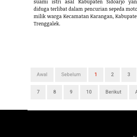
suami istri asal Kabupaten Sidoarjo ya
diduga terlibat dalam pencurian sepeda mot
milik warga Kecamatan Karangan, Kabupat
Trenggalek.
Awal
Sebelum
1
2
3
7
8
9
10
Berikut