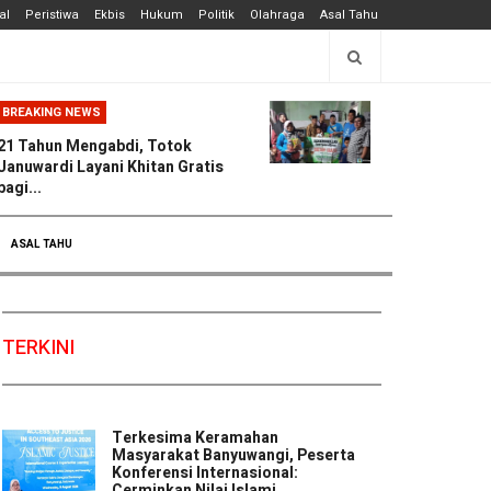
al
Peristiwa
Ekbis
Hukum
Politik
Olahraga
Asal Tahu
BREAKING NEWS
21 Tahun Mengabdi, Totok
Januwardi Layani Khitan Gratis
bagi...
ASAL TAHU
TERKINI
Terkesima Keramahan
Masyarakat Banyuwangi, Peserta
Konferensi Internasional:
Cerminkan Nilai Islami ...