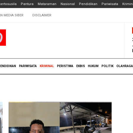
ertosusila
Pantura
Mataraman
Nasional
Pendidikan
Pariwisata
Krimin
N MEDIA SIBER
DISCLAIMER
ENDIDIKAN
PARIWISATA
KRIMINAL
PERISTIWA
EKBIS
HUKUM
POLITIK
OLAHRAGA