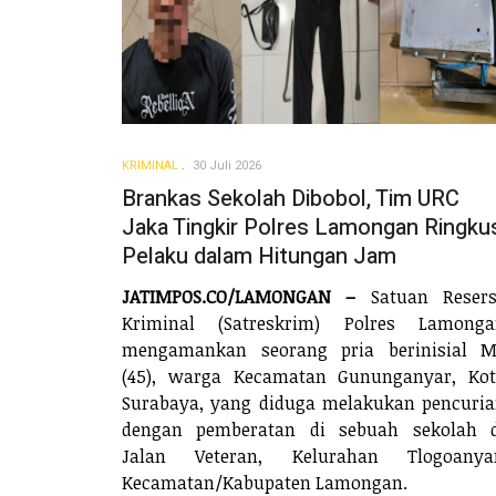
KRIMINAL
30 Juli 2026
Brankas Sekolah Dibobol, Tim URC
Jaka Tingkir Polres Lamongan Ringku
Pelaku dalam Hitungan Jam
JATIMPOS.CO/LAMONGAN –
Satuan Resers
Kriminal (Satreskrim) Polres Lamonga
mengamankan seorang pria berinisial M
(45), warga Kecamatan Gununganyar, Ko
Surabaya, yang diduga melakukan pencuri
dengan pemberatan di sebuah sekolah d
Jalan Veteran, Kelurahan Tlogoanyar
Kecamatan/Kabupaten Lamongan.