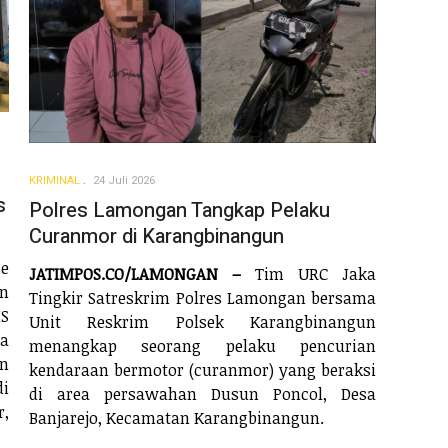
KRIMINAL
24 Juli 2026
s
Polres Lamongan Tangkap Pelaku
Curanmor di Karangbinangun
e
JATIMPOS.CO/LAMONGAN –
Tim URC Jaka
n
Tingkir Satreskrim Polres Lamongan bersama
S
Unit Reskrim Polsek Karangbinangun
ta
menangkap seorang pelaku pencurian
an
kendaraan bermotor (curanmor) yang beraksi
i
di area persawahan Dusun Poncol, Desa
,
Banjarejo, Kecamatan Karangbinangun.