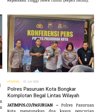
KRIMINAL
01 Juli 2026
l
Polres Pasuruan Kota Bongkar
Komplotan Begal Lintas Wilayah
m
JATIMPOS.CO/PASURUAN –
Polres Pasuruan
n
Kota mengungkap dua kasus pencurian