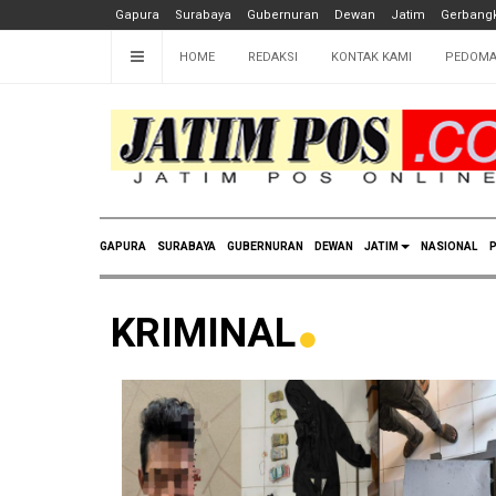
Gapura
Surabaya
Gubernuran
Dewan
Jatim
Gerbangk
HOME
REDAKSI
KONTAK KAMI
PEDOMA
GAPURA
SURABAYA
GUBERNURAN
DEWAN
JATIM
NASIONAL
P
KRIMINAL