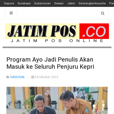
Gapura
Surabaya
Gubernuran
Dewan
Jatim
Gerbangkertosusila
Pan
Program Ayo Jadi Penulis Akan
Masuk ke Seluruh Penjuru Kepri
NASIONAL
04 Oktober 2023