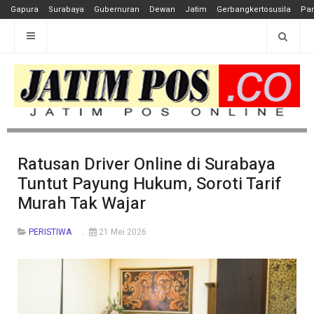
Gapura
Surabaya
Gubernuran
Dewan
Jatim
Gerbangkertosusila
Pan
Ratusan Driver Online di Surabaya
Tuntut Payung Hukum, Soroti Tarif
Murah Tak Wajar
PERISTIWA
21 Mei 2026