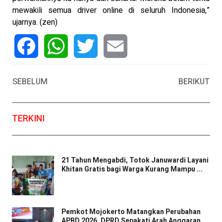
mewakili semua driver online di seluruh Indonesia,”
ujarnya. (zen)
Facebook
WhatsApp
Twitter
Email
SEBELUM
BERIKUT
TERKINI
21 Tahun Mengabdi, Totok Januwardi Layani
Khitan Gratis bagi Warga Kurang Mampu ...
Pemkot Mojokerto Matangkan Perubahan
APBD 2026, DPRD Sepakati Arah Anggaran