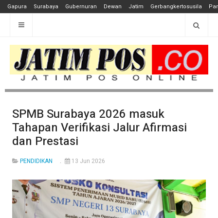
Gapura
Surabaya
Gubernuran
Dewan
Jatim
Gerbangkertosusila
Pan
SPMB Surabaya 2026 masuk
Tahapan Verifikasi Jalur Afirmasi
dan Prestasi
PENDIDIKAN
13 Jun 2026