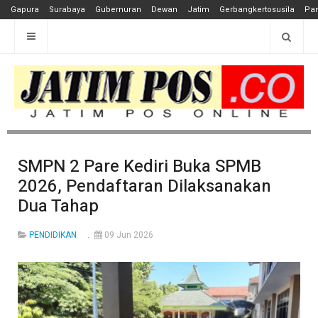
Gapura
Surabaya
Gubernuran
Dewan
Jatim
Gerbangkertosusila
Pan
SMPN 2 Pare Kediri Buka SPMB
2026, Pendaftaran Dilaksanakan
Dua Tahap
PENDIDIKAN
09 Jun 2026