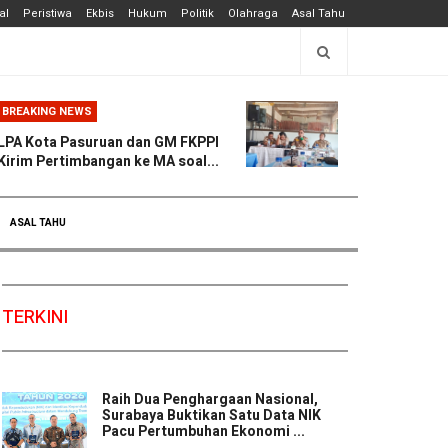
al
Peristiwa
Ekbis
Hukum
Politik
Olahraga
Asal Tahu
BREAKING NEWS
LPA Kota Pasuruan dan GM FKPPI
Kirim Pertimbangan ke MA soal...
ASAL TAHU
TERKINI
Raih Dua Penghargaan Nasional,
Surabaya Buktikan Satu Data NIK
Pacu Pertumbuhan Ekonomi ...