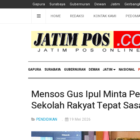
Gapura
Surabaya
Gubernuran
Dewan
Jatim
Gerbangk
HOME
REDAKSI
KONTAK KAMI
PEDOMA
GAPURA
SURABAYA
GUBERNURAN
DEWAN
JATIM
NASIONAL
P
Mensos Gus Ipul Minta P
Sekolah Rakyat Tepat Sas
PENDIDIKAN
19 Mei 2026