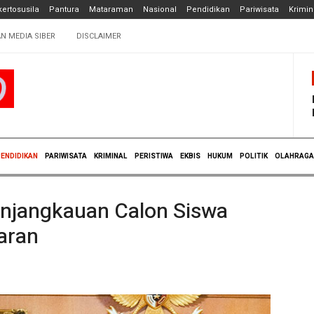
ertosusila
Pantura
Mataraman
Nasional
Pendidikan
Pariwisata
Krimin
N MEDIA SIBER
DISCLAIMER
ENDIDIKAN
PARIWISATA
KRIMINAL
PERISTIWA
EKBIS
HUKUM
POLITIK
OLAHRAGA
enjangkauan Calon Siswa
aran