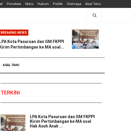
al
Peristiwa
Ekbis
Hukum
Politik
Olahraga
Asal Tahu
BREAKING NEWS
LPA Kota Pasuruan dan GM FKPPI
Kirim Pertimbangan ke MA soal...
ASAL TAHU
TERKINI
LPA Kota Pasuruan dan GM FKPPI
Kirim Pertimbangan ke MA soal
Hak Asuh Anak ...