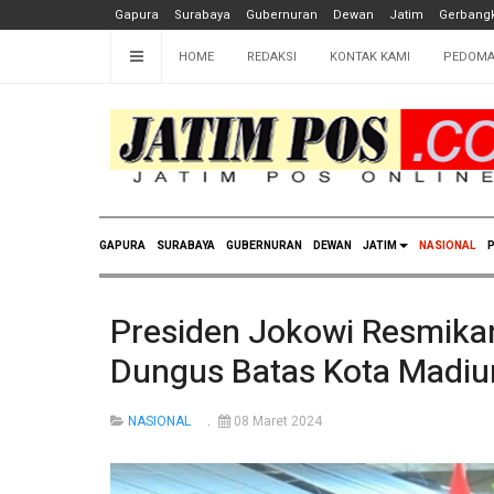
Gapura
Surabaya
Gubernuran
Dewan
Jatim
Gerbangk
HOME
REDAKSI
KONTAK KAMI
PEDOMA
GAPURA
SURABAYA
GUBERNURAN
DEWAN
JATIM
NASIONAL
P
Presiden Jokowi Resmikan
Dungus Batas Kota Madiu
NASIONAL
08 Maret 2024