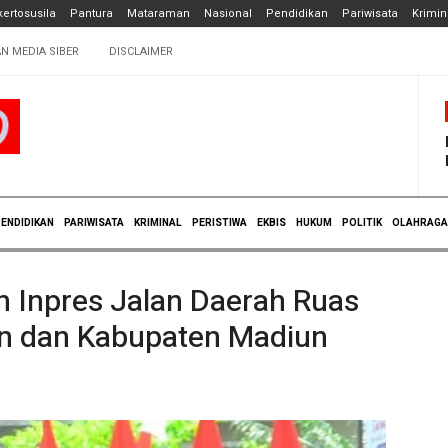
ertosusila
Pantura
Mataraman
Nasional
Pendidikan
Pariwisata
Krimin
N MEDIA SIBER
DISCLAIMER
ENDIDIKAN
PARIWISATA
KRIMINAL
PERISTIWA
EKBIS
HUKUM
POLITIK
OLAHRAGA
 Inpres Jalan Daerah Ruas
n dan Kabupaten Madiun