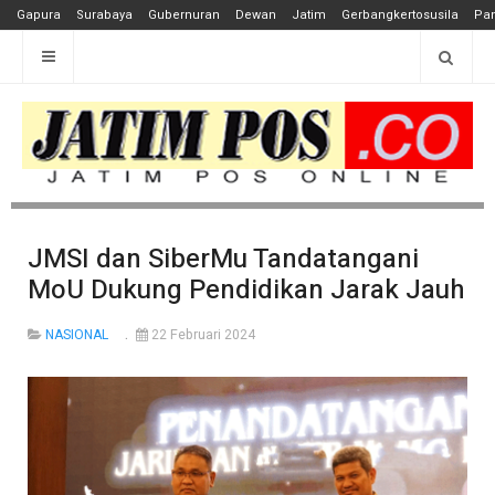
Gapura
Surabaya
Gubernuran
Dewan
Jatim
Gerbangkertosusila
Pan
JMSI dan SiberMu Tandatangani
MoU Dukung Pendidikan Jarak Jauh
NASIONAL
22 Februari 2024