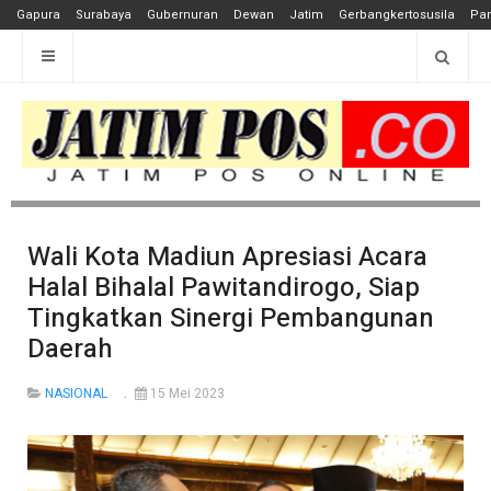
Gapura
Surabaya
Gubernuran
Dewan
Jatim
Gerbangkertosusila
Pan
Wali Kota Madiun Apresiasi Acara
Halal Bihalal Pawitandirogo, Siap
Tingkatkan Sinergi Pembangunan
Daerah
NASIONAL
15 Mei 2023