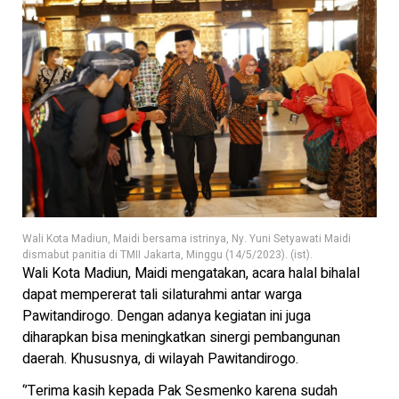
Wali Kota Madiun, Maidi bersama istrinya, Ny. Yuni Setyawati Maidi
dismabut panitia di TMII Jakarta, Minggu (14/5/2023). (ist).
Wali Kota Madiun, Maidi mengatakan, acara halal bihalal
dapat mempererat tali silaturahmi antar warga
Pawitandirogo. Dengan adanya kegiatan ini juga
diharapkan bisa meningkatkan sinergi pembangunan
daerah. Khususnya, di wilayah Pawitandirogo.
‘’Terima kasih kepada Pak Sesmenko karena sudah