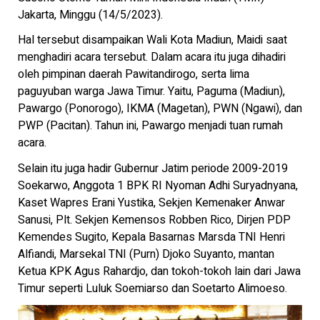
Jakarta, Minggu (14/5/2023).
Hal tersebut disampaikan Wali Kota Madiun, Maidi saat
menghadiri acara tersebut. Dalam acara itu juga dihadiri
oleh pimpinan daerah Pawitandirogo, serta lima
paguyuban warga Jawa Timur. Yaitu, Paguma (Madiun),
Pawargo (Ponorogo), IKMA (Magetan), PWN (Ngawi), dan
PWP (Pacitan). Tahun ini, Pawargo menjadi tuan rumah
acara.
Selain itu juga hadir Gubernur Jatim periode 2009-2019
Soekarwo, Anggota 1 BPK RI Nyoman Adhi Suryadnyana,
Kaset Wapres Erani Yustika, Sekjen Kemenaker Anwar
Sanusi, Plt. Sekjen Kemensos Robben Rico, Dirjen PDP
Kemendes Sugito, Kepala Basarnas Marsda TNI Henri
Alfiandi, Marsekal TNI (Purn) Djoko Suyanto, mantan
Ketua KPK Agus Rahardjo, dan tokoh-tokoh lain dari Jawa
Timur seperti Luluk Soemiarso dan Soetarto Alimoeso.