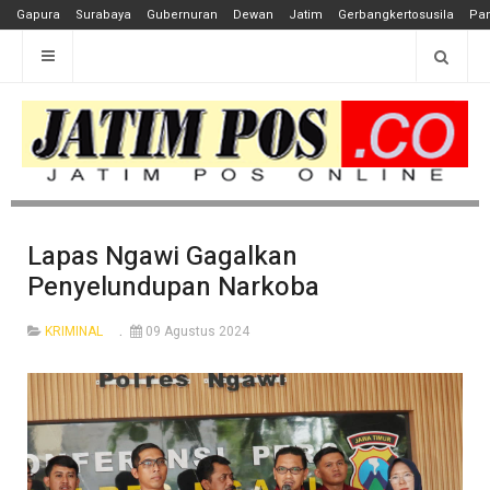
Gapura
Surabaya
Gubernuran
Dewan
Jatim
Gerbangkertosusila
Pan
Lapas Ngawi Gagalkan
Penyelundupan Narkoba
KRIMINAL
09 Agustus 2024