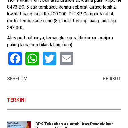
TKP Pakel: 1 unit Daihatsu Grandmax warna putih Nopol N
8473 BC, 5 sak tembakau kering seberat kurang lebih 2
kwintal, uang tunai Rp 200.000. Di TKP Campurdarat: 4
godor tembakau kering (8 plastik bening), uang tunai Rp
392.000.
Atas perbuatannya, tersangka dijerat hukuman penjara
paling lama sembilan tahun. (san)
Facebook
WhatsApp
Twitter
Email
SEBELUM
BERIKUT
TERKINI
BPK Tekankan Akuntabilitas Pengelolaan