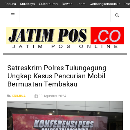
Gapura
Surabaya
Gubernuran
Dewan
Jatim
Gerbangkertosusila
Pan
Satreskrim Polres Tulungagung
Ungkap Kasus Pencurian Mobil
Bermuatan Tembakau
KRIMINAL
09 Agustus 2024