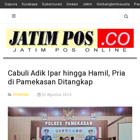
Gapura
Surabaya
Gubernuran
Dewan
Jatim
Gerbangkertosusila
Pan
Cabuli Adik Ipar hingga Hamil, Pria
di Pamekasan Ditangkap
KRIMINAL
02 Agustus 2024