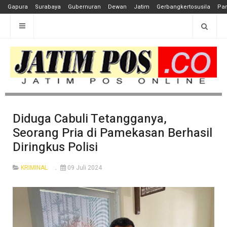
Gapura
Surabaya
Gubernuran
Dewan
Jatim
Gerbangkertosusila
Pan
Diduga Cabuli Tetangganya,
Seorang Pria di Pamekasan Berhasil
Diringkus Polisi
KRIMINAL
09 Juli 2024