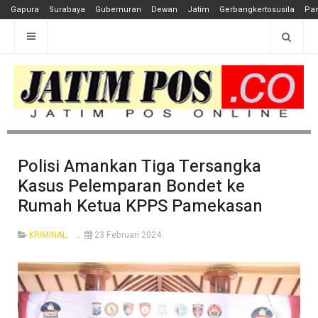
Gapura
Surabaya
Gubernuran
Dewan
Jatim
Gerbangkertosusila
Pan
Polisi Amankan Tiga Tersangka
Kasus Pelemparan Bondet ke
Rumah Ketua KPPS Pamekasan
KRIMINAL
23 Februari 2024