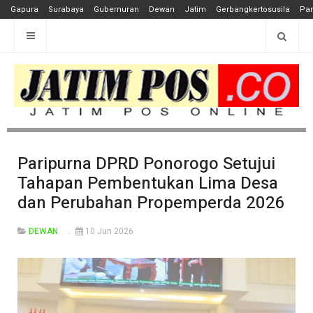
Gapura
Surabaya
Gubernuran
Dewan
Jatim
Gerbangkertosusila
Pan
Paripurna DPRD Ponorogo Setujui
Tahapan Pembentukan Lima Desa
dan Perubahan Propemperda 2026
DEWAN
10 Jun 2026