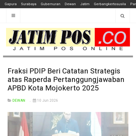
Gapura
Surabaya
Gubernuran
Dewan
Jatim
Gerbangkertosusila
Pan
Fraksi PDIP Beri Catatan Strategis
atas Raperda Pertanggungjawaban
APBD Kota Mojokerto 2025
DEWAN
10 Jun 2026