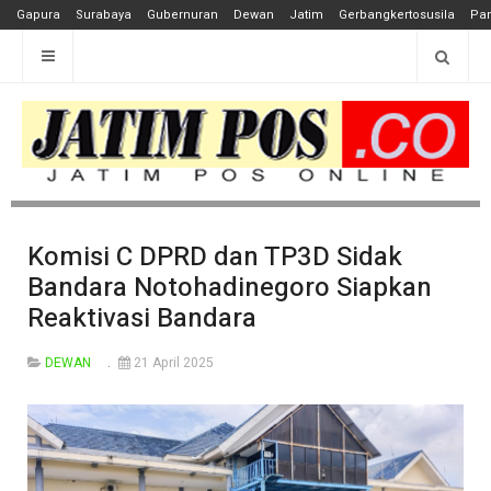
Gapura
Surabaya
Gubernuran
Dewan
Jatim
Gerbangkertosusila
Pan
Komisi C DPRD dan TP3D Sidak
Bandara Notohadinegoro Siapkan
Reaktivasi Bandara
DEWAN
21 April 2025