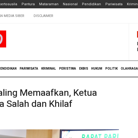
ertosusila
Pantura
Mataraman
Nasional
Pendidikan
Pariwisata
Krimin
N MEDIA SIBER
DISCLAIMER
ENDIDIKAN
PARIWISATA
KRIMINAL
PERISTIWA
EKBIS
HUKUM
POLITIK
OLAHRAGA
aling Memaafkan, Ketua
 Salah dan Khilaf