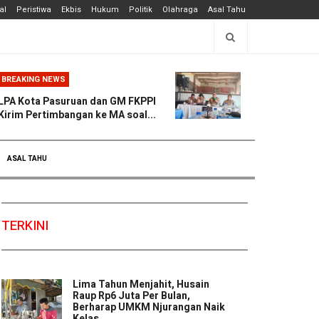
al
Peristiwa
Ekbis
Hukum
Politik
Olahraga
Asal Tahu
BREAKING NEWS
LPA Kota Pasuruan dan GM FKPPI
Kirim Pertimbangan ke MA soal...
ASAL TAHU
TERKINI
Lima Tahun Menjahit, Husain
Raup Rp6 Juta Per Bulan,
Berharap UMKM Njurangan Naik
Kelas ...