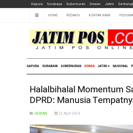
Gapura
Surabaya
Gubernuran
Dewan
Jatim
Gerbangk
HOME
REDAKSI
KONTAK KAMI
PEDOMA
GAPURA
SURABAYA
GUBERNURAN
DEWAN
JATIM
NASIONAL
P
Halalbihalal Momentum S
DPRD: Manusia Tempatnya
DEWAN
22 April 2024