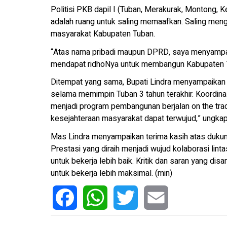
Politisi PKB dapil I (Tuban, Merakurak, Montong, K
adalah ruang untuk saling memaafkan. Saling me
masyarakat Kabupaten Tuban.
“Atas nama pribadi maupun DPRD, saya menyampai
mendapat ridhoNya untuk membangun Kabupaten Tu
Ditempat yang sama, Bupati Lindra menyampaikan
selama memimpin Tuban 3 tahun terakhir. Koordin
menjadi program pembangunan berjalan on the tra
kesejahteraan masyarakat dapat terwujud,” ungkap
Mas Lindra menyampaikan terima kasih atas dukun
Prestasi yang diraih menjadi wujud kolaborasi linta
untuk bekerja lebih baik. Kritik dan saran yang d
untuk bekerja lebih maksimal. (min)
Facebook
WhatsApp
Twitter
Email