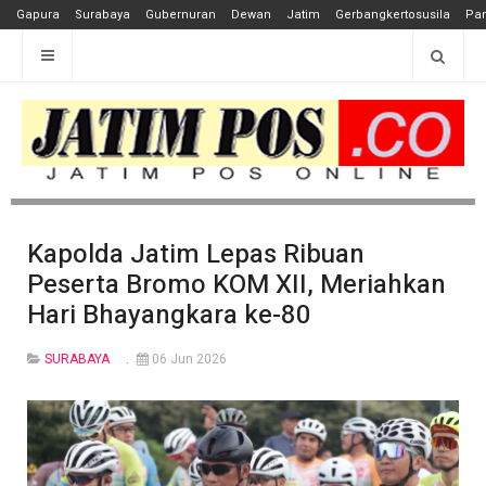
Gapura
Surabaya
Gubernuran
Dewan
Jatim
Gerbangkertosusila
Pan
Kapolda Jatim Lepas Ribuan
Peserta Bromo KOM XII, Meriahkan
Hari Bhayangkara ke-80
SURABAYA
06 Jun 2026