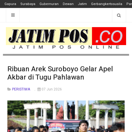
Gapura
Surabaya
Gubernuran
Dewan
Jatim
Gerbangkertosusila
Pan
Ribuan Arek Suroboyo Gelar Apel
Akbar di Tugu Pahlawan
PERISTIWA
07 Jun 2026