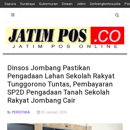
Gapura
Surabaya
Gubernuran
Dewan
Jatim
Gerbangkertosusila
Pan
Dinsos Jombang Pastikan
Pengadaan Lahan Sekolah Rakyat
Tunggorono Tuntas, Pembayaran
SP2D Pengadaan Tanah Sekolah
Rakyat Jombang Cair
PERISTIWA
05 Januari 2026