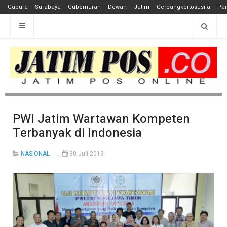
Gapura
Surabaya
Gubernuran
Dewan
Jatim
Gerbangkertosusila
Pan
PWI Jatim Wartawan Kompeten
Terbanyak di Indonesia
NASIONAL
30 Juli 2019