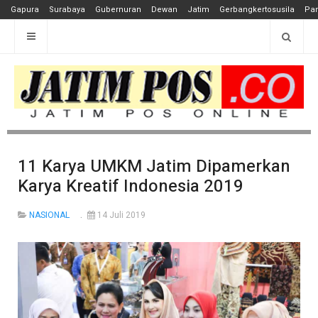
Gapura
Surabaya
Gubernuran
Dewan
Jatim
Gerbangkertosusila
Pan
11 Karya UMKM Jatim Dipamerkan
Karya Kreatif Indonesia 2019
NASIONAL
14 Juli 2019