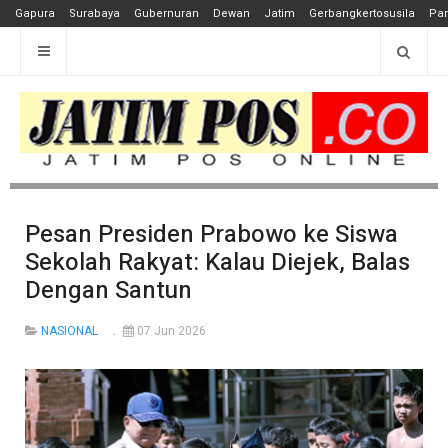
Gapura
Surabaya
Gubernuran
Dewan
Jatim
Gerbangkertosusila
Pan
Pesan Presiden Prabowo ke Siswa
Sekolah Rakyat: Kalau Diejek, Balas
Dengan Santun
NASIONAL
07 Jun 2026