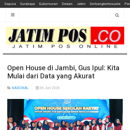
Gapura
Surabaya
Gubernuran
Dewan
Jatim
Gerbangkertosusila
Pan
Open House di Jambi, Gus Ipul: Kita
Mulai dari Data yang Akurat
NASIONAL
06 Jun 2026