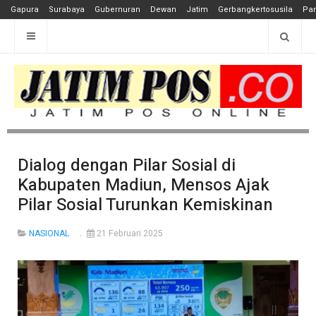
Gapura
Surabaya
Gubernuran
Dewan
Jatim
Gerbangkertosusila
Pan
Dialog dengan Pilar Sosial di
Kabupaten Madiun, Mensos Ajak
Pilar Sosial Turunkan Kemiskinan
NASIONAL
21 Februari 2025