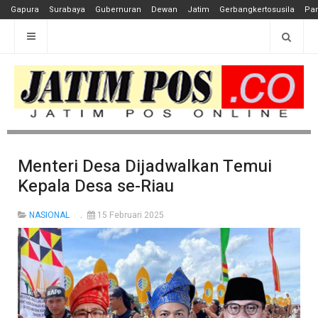
Gapura
Surabaya
Gubernuran
Dewan
Jatim
Gerbangkertosusila
Pan
Menteri Desa Dijadwalkan Temui
Kepala Desa se-Riau
NASIONAL
15 Februari 2025