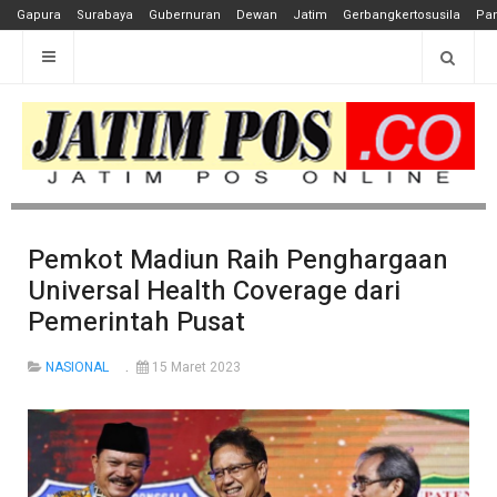
Gapura
Surabaya
Gubernuran
Dewan
Jatim
Gerbangkertosusila
Pan
Pemkot Madiun Raih Penghargaan
Universal Health Coverage dari
Pemerintah Pusat
NASIONAL
15 Maret 2023