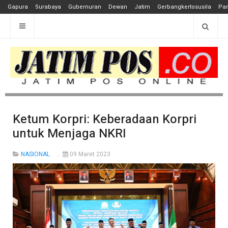
Gapura
Surabaya
Gubernuran
Dewan
Jatim
Gerbangkertosusila
Pan
Ketum Korpri: Keberadaan Korpri
untuk Menjaga NKRI
NASIONAL
09 Maret 2023