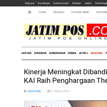
Gapura
Surabaya
Gubernuran
Dewan
Jatim
Gerbangk
HOME
REDAKSI
KONTAK KAMI
PEDOMA
GAPURA
SURABAYA
GUBERNURAN
DEWAN
JATIM
NASIONAL
P
Kinerja Meningkat Diband
KAI Raih Penghargaan Th
NASIONAL
01 Maret 2023