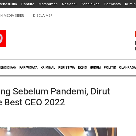
ertosusila
Pantura
Mataraman
Nasional
Pendidikan
Pariwisata
Krimin
N MEDIA SIBER
DISCLAIMER
ENDIDIKAN
PARIWISATA
KRIMINAL
PERISTIWA
EKBIS
HUKUM
POLITIK
OLAHRAGA
ing Sebelum Pandemi, Dirut
e Best CEO 2022