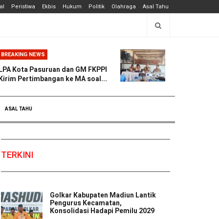
al
Peristiwa
Ekbis
Hukum
Politik
Olahraga
Asal Tahu
BREAKING NEWS
LPA Kota Pasuruan dan GM FKPPI
Kirim Pertimbangan ke MA soal...
ASAL TAHU
TERKINI
Golkar Kabupaten Madiun Lantik
Pengurus Kecamatan,
Konsolidasi Hadapi Pemilu 2029
...