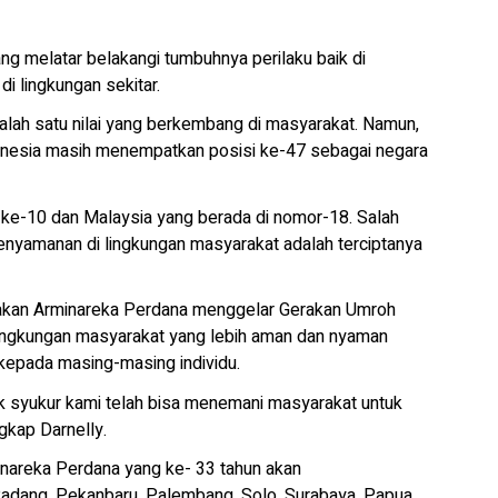
ng melatar belakangi tumbuhnya perilaku baik di
i lingkungan sekitar.
salah satu nilai yang berkembang di masyarakat. Namun,
onesia masih menempatkan posisi ke-47 sebagai negara
at ke-10 dan Malaysia yang berada di nomor-18. Salah
nyamanan di lingkungan masyarakat adalah terciptanya
atakan Arminareka Perdana menggelar Gerakan Umroh
ingkungan masyarakat yang lebih aman dan nyaman
epada masing-masing individu.
k syukur kami telah bisa menemani masyarakat untuk
gkap Darnelly.
inareka Perdana yang ke- 33 tahun akan
dang, Pekanbaru, Palembang, Solo, Surabaya, Papua,