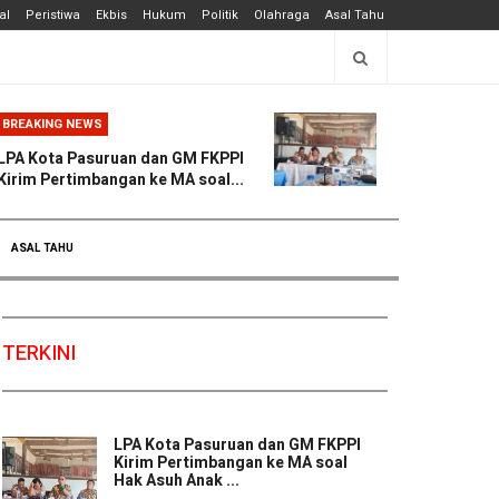
al
Peristiwa
Ekbis
Hukum
Politik
Olahraga
Asal Tahu
BREAKING NEWS
LPA Kota Pasuruan dan GM FKPPI
Kirim Pertimbangan ke MA soal...
ASAL TAHU
TERKINI
LPA Kota Pasuruan dan GM FKPPI
Kirim Pertimbangan ke MA soal
Hak Asuh Anak ...