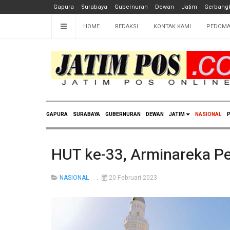
Gapura
Surabaya
Gubernuran
Dewan
Jatim
Gerbangk
HOME
REDAKSI
KONTAK KAMI
PEDOMA
GAPURA
SURABAYA
GUBERNURAN
DEWAN
JATIM
NASIONAL
P
HUT ke-33, Arminareka P
NASIONAL
20 Februari 2023