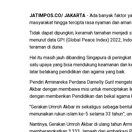
JATIMPOS.CO/
JAKARTA
- Ada banyak faktor ya
masyarakat hingga tercipta rasa nyaman dan aman d
Tidak dapat dipungkiri, keramah tamahan menjadi 
menurut data GPI (Global Peace Index) 2022, Ind
teraman di dunia.
Hal itu masih jauh dibanding Singapura di peringk
satu upaya yang bisa mendukung keamanan dan ke
latar belakang pendidikan dan agama yang baik.
Pendiri Arminareka Perdana Darnelly Guril meng
Akbar dengan membawa misi untuk menciptakan l
dengan memberikan Pendidikan dan bekal agama k
"Gerakan Umroh Akbar ini sekaligus sebagai bentu
menunaikan rukun islam ke-5 selama 33 tahun”, un
Nantinya, Gerakan Umroh Akbar di ulang tahun Arm
memberangkatkan 3.333 Jamaah dari embarkasi Pa