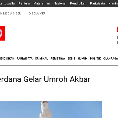
ertosusila
Pantura
Mataraman
Nasional
Pendidikan
Pariwisata
Krimin
N MEDIA SIBER
DISCLAIMER
ENDIDIKAN
PARIWISATA
KRIMINAL
PERISTIWA
EKBIS
HUKUM
POLITIK
OLAHRAGA
erdana Gelar Umroh Akbar