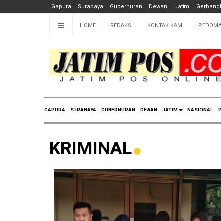
Gapura
Surabaya
Gubernuran
Dewan
Jatim
Gerbangk
HOME
REDAKSI
KONTAK KAMI
PEDOMA
GAPURA
SURABAYA
GUBERNURAN
DEWAN
JATIM
NASIONAL
P
KRIMINAL