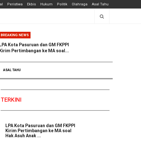
al
Peristiwa
Ekbis
Hukum
Politik
Olahraga
Asal Tahu
BREAKING NEWS
LPA Kota Pasuruan dan GM FKPPI
Kirim Pertimbangan ke MA soal...
ASAL TAHU
TERKINI
LPA Kota Pasuruan dan GM FKPPI
Kirim Pertimbangan ke MA soal
Hak Asuh Anak ...