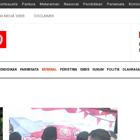
ertosusila
Pantura
Mataraman
Nasional
Pendidikan
Pariwisata
Krimin
N MEDIA SIBER
DISCLAIMER
ENDIDIKAN
PARIWISATA
KRIMINAL
PERISTIWA
EKBIS
HUKUM
POLITIK
OLAHRAGA