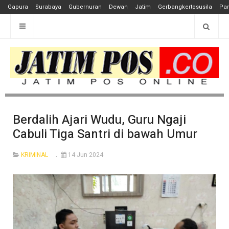
Gapura
Surabaya
Gubernuran
Dewan
Jatim
Gerbangkertosusila
Pan
Berdalih Ajari Wudu, Guru Ngaji
Cabuli Tiga Santri di bawah Umur
KRIMINAL
14 Jun 2024