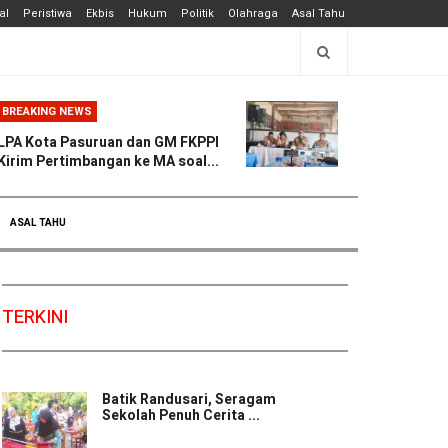
al
Peristiwa
Ekbis
Hukum
Politik
Olahraga
Asal Tahu
BREAKING NEWS
LPA Kota Pasuruan dan GM FKPPI
Kirim Pertimbangan ke MA soal...
ASAL TAHU
TERKINI
Batik Randusari, Seragam
Sekolah Penuh Cerita ...