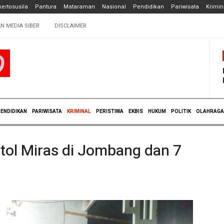
ertosusila
Pantura
Mataraman
Nasional
Pendidikan
Pariwisata
Krimin
N MEDIA SIBER
DISCLAIMER
ENDIDIKAN
PARIWISATA
KRIMINAL
PERISTIWA
EKBIS
HUKUM
POLITIK
OLAHRAGA
Botol Miras di Jombang dan 7