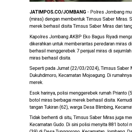
JATIMPOS.CO/JOMBANG
- Polres Jombang mul
(miras) dengan membentuk Timsus Saber Miras. Sel
merek berhasil disita Timsus Saber Miras dari tang
Kapolres Jombang AKBP Eko Bagus Riyadi mengata
dikerahkan untuk memberantas peredaran miras di Ko
berhasil menggerebek 7 penjual miras di sejumlah
miras berhasil disita.
Seperti pada Jumat (22/03/2024), Timsus Saber 
Dukuhdimoro, Kecamatan Mojoagung. Di rumahnya it
merek.
Esok harinya, polisi menggerebek rumah Prianto 
botol miras berbagai merek berhasil disita. Kemudi
tangan Tukiran (62), warga Desa Blimbing, Kecama
Tidak berhenti di situ, Timsus Saber Miras juga m
Kecamatan Gudo. Di sini polisi menyita 881 botol 
(39) di Desa Tunggorono, Kecamatan Jombang. Dari