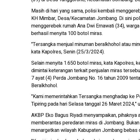
Masih di hari yang sama, polisi kembali menggereb
KH Mimbar, Desa/Kecamatan Jombang. Di sini polisi
menggerebek rumah Ana Dwi Ernawati (34), warga 
berhasil menyita 100 botol miras.
"Tersangka menjual minuman beralkhohol atau minu
kata Kapolres, Senin (25/3/2024).
Selain menyita 1.650 botol miras, kata Kapolres, 
dimintai keterangan terkait penjualan miras terseb
7 ayat (4) Perda Jombang No. 16 tahun 2009 te
Beralkhohol.
"Kami memerintahkan Tersangka menghadap ke Pe
Tipiring pada hari Selasa tanggal 26 Maret 2024," u
AKBP Eko Bagus Riyadi menyampaikan, pihaknya a
memberantas peredaran miras di Jombang. Bukan 
menargetkan wilayah Kabupaten Jombang bebas da