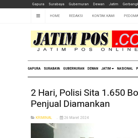
Gapura
Surabaya
Gubernuran
Dewan
Jatim
Gerbangk
HOME
REDAKSI
KONTAK KAMI
PEDOMA
GAPURA
SURABAYA
GUBERNURAN
DEWAN
JATIM
NASIONAL
P
2 Hari, Polisi Sita 1.650 
Penjual Diamankan
KRIMINAL
26 Maret 2024