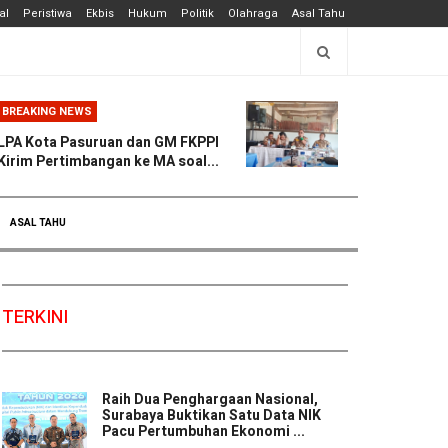
al
Peristiwa
Ekbis
Hukum
Politik
Olahraga
Asal Tahu
BREAKING NEWS
LPA Kota Pasuruan dan GM FKPPI
Kirim Pertimbangan ke MA soal...
ASAL TAHU
TERKINI
Raih Dua Penghargaan Nasional,
Surabaya Buktikan Satu Data NIK
Pacu Pertumbuhan Ekonomi ...