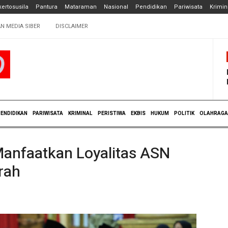
ertosusila
Pantura
Mataraman
Nasional
Pendidikan
Pariwisata
Krimin
N MEDIA SIBER
DISCLAIMER
ENDIDIKAN
PARIWISATA
KRIMINAL
PERISTIWA
EKBIS
HUKUM
POLITIK
OLAHRAGA
Manfaatkan Loyalitas ASN
rah