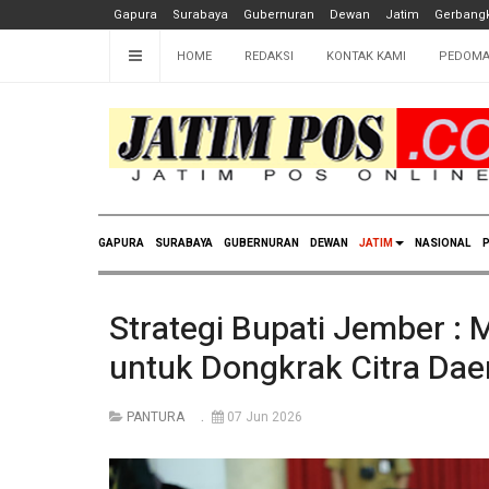
Gapura
Surabaya
Gubernuran
Dewan
Jatim
Gerbangk
HOME
REDAKSI
KONTAK KAMI
PEDOMA
GAPURA
SURABAYA
GUBERNURAN
DEWAN
JATIM
NASIONAL
P
Strategi Bupati Jember : 
untuk Dongkrak Citra Dae
PANTURA
07 Jun 2026