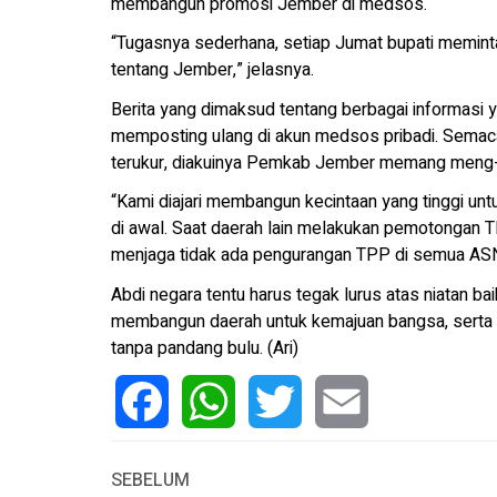
membangun promosi Jember di medsos.
“Tugasnya sederhana, setiap Jumat bupati meminta
tentang Jember,” jelasnya.
Berita yang dimaksud tentang berbagai informasi 
memposting ulang di akun medsos pribadi. Semaca
terukur, diakuinya Pemkab Jember memang meng-
“Kami diajari membangun kecintaan yang tinggi un
di awal. Saat daerah lain melakukan pemotongan 
menjaga tidak ada pengurangan TPP di semua AS
Abdi negara tentu harus tegak lurus atas niatan 
membangun daerah untuk kemajuan bangsa, serta 
tanpa pandang bulu. (Ari)
Facebook
WhatsApp
Twitter
Email
SEBELUM