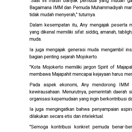
"Saat ini masih banyak pemuda yang mudah gal
Bagaimana IMM dan Pemuda Muhammadiyah mampu 
tidak mudah menyerah," tuturnya.
Dalam kesempatan itu, Any mengajak peserta
yang dikenal memiliki sifat siddiq, amanah, tabli
muda.
Ia juga mengajak generasi muda mengambil insp
bagian penting sejarah Mojokerto.
"Kota Mojokerto memiliki jargon Spirit of Majap
membawa Majapahit mencapai kejayaan harus menjadi
Pada aspek ekonomi, Any mendorong IMM 
kewirausahaan. Menurutnya, pemerintah daerah 
organisasi kepemudaan yang ingin berkontribusi
Ia juga mengingatkan bahwa penyampaian aspir
dilakukan secara etis dan intelektual.
"Semoga kontribusi konkret pemuda benar-ben