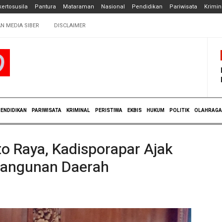
ertosusila
Pantura
Mataraman
Nasional
Pendidikan
Pariwisata
Krimin
N MEDIA SIBER
DISCLAIMER
ENDIDIKAN
PARIWISATA
KRIMINAL
PERISTIWA
EKBIS
HUKUM
POLITIK
OLAHRAGA
o Raya, Kadisporapar Ajak
angunan Daerah