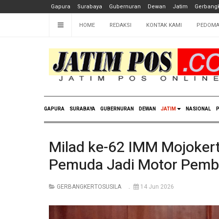
Gapura
Surabaya
Gubernuran
Dewan
Jatim
Gerbangk
HOME
REDAKSI
KONTAK KAMI
PEDOMA
GAPURA
SURABAYA
GUBERNURAN
DEWAN
JATIM
NASIONAL
P
Milad ke-62 IMM Mojokert
Pemuda Jadi Motor Pemb
GERBANGKERTOSUSILA
14 Jun 2026