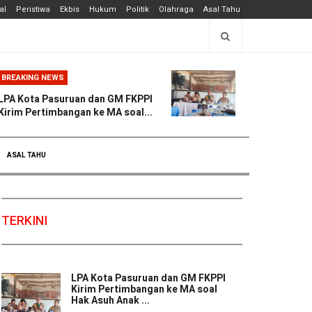
al
Peristiwa
Ekbis
Hukum
Politik
Olahraga
Asal Tahu
BREAKING NEWS
LPA Kota Pasuruan dan GM FKPPI
Kirim Pertimbangan ke MA soal...
ASAL TAHU
TERKINI
LPA Kota Pasuruan dan GM FKPPI
Kirim Pertimbangan ke MA soal
Hak Asuh Anak ...