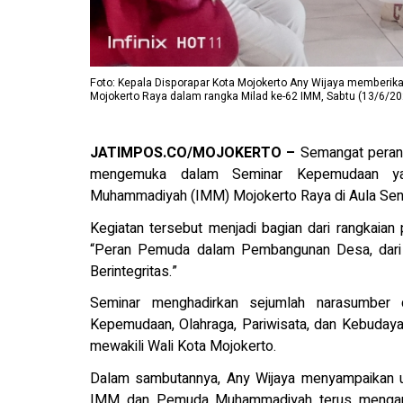
Foto: Kepala Disporapar Kota Mojokerto Any Wijaya memberi
Mojokerto Raya dalam rangka Milad ke-62 IMM, Sabtu (13/6/20
JATIMPOS.CO/MOJOKERTO –
Semangat peran
mengemuka dalam Seminar Kepemudaan ya
Muhammadiyah (IMM) Mojokerto Raya di Aula Sent
Kegiatan tersebut menjadi bagian dari rangkai
“Peran Pemuda dalam Pembangunan Desa, dari P
Berintegritas.”
Seminar menghadirkan sejumlah narasumber d
Kepemudaan, Olahraga, Pariwisata, dan Kebudayaa
mewakili Wali Kota Mojokerto.
Dalam sambutannya, Any Wijaya menyampaikan u
IMM dan Pemuda Muhammadiyah terus mengamb