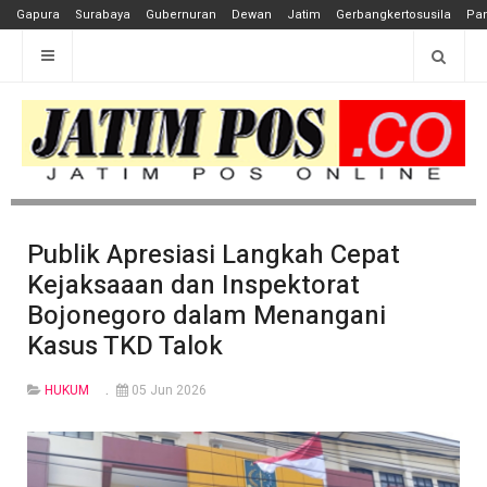
Gapura
Surabaya
Gubernuran
Dewan
Jatim
Gerbangkertosusila
Pan
Publik Apresiasi Langkah Cepat
Kejaksaaan dan Inspektorat
Bojonegoro dalam Menangani
Kasus TKD Talok
HUKUM
05 Jun 2026