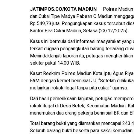
JATIMPOS.CO/KOTA MADIUN —
Polres Madiun
dan Cukai Tipe Madya Pabean C Madiun menggagalk
Rp 549,79 juta. Pengungkapan kasus tersebut dis
Kantor Bea Cukai Madiun, Selasa (23/12/2025).
Kasus ini bermula dari informasi masyarakat yan
terkait dugaan pengangkutan barang terlarang di w
Menindaklanjuti laporan itu, petugas menghentika
sekitar pukul 14.00 WIB.
Kasat Reskrim Polres Madiun Kota Iptu Agus Riya
FAM dengan kernet berinisial JJ. “Setelah dilakuk
melainkan rokok ilegal tanpa pita cukai,” ujarnya.
Dari hasil pemeriksaan lanjutan, petugas memper
rokok ilegal di Desa Betek, Kecamatan Madiun, Ka
menemukan dua orang pekerja berinisial BR dan EFS
Total barang bukti yang diamankan mencapai 243.44
Seluruh barang bukti beserta para saksi kemudia