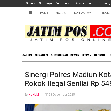
Gapura
Surabaya
Gubernuran
Dewan
Jatim
Gerbangk
HOME
REDAKSI
KONTAK KAMI
PEDOMA
GAPURA
SURABAYA
GUBERNURAN
DEWAN
JATIM
NASIONAL
P
Sinergi Polres Madiun Ko
Rokok Ilegal Senilai Rp 5
HUKUM
23 Desember 2025