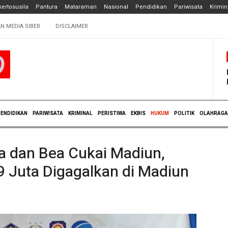
ertosusila
Pantura
Mataraman
Nasional
Pendidikan
Pariwisata
Krimin
N MEDIA SIBER
DISCLAIMER
ENDIDIKAN
PARIWISATA
KRIMINAL
PERISTIWA
EKBIS
HUKUM
POLITIK
OLAHRAGA
ta dan Bea Cukai Madiun,
49 Juta Digagalkan di Madiun