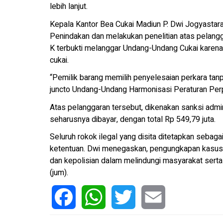
lebih lanjut.
Kepala Kantor Bea Cukai Madiun P. Dwi Jogyastara
Penindakan dan melakukan penelitian atas pelanggar
K terbukti melanggar Undang-Undang Cukai karena
cukai.
“Pemilik barang memilih penyelesaian perkara ta
juncto Undang-Undang Harmonisasi Peraturan Perp
Atas pelanggaran tersebut, dikenakan sanksi admini
seharusnya dibayar, dengan total Rp 549,79 juta.
Seluruh rokok ilegal yang disita ditetapkan sebag
ketentuan. Dwi menegaskan, pengungkapan kasus i
dan kepolisian dalam melindungi masyarakat sert
(jum).
Facebook
WhatsApp
Twitter
Email