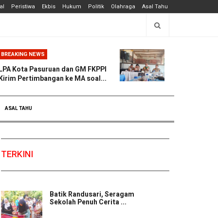
al
Peristiwa
Ekbis
Hukum
Politik
Olahraga
Asal Tahu
BREAKING NEWS
LPA Kota Pasuruan dan GM FKPPI
Kirim Pertimbangan ke MA soal...
ASAL TAHU
TERKINI
Batik Randusari, Seragam
Sekolah Penuh Cerita ...