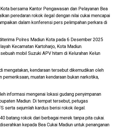
 Kota bersama Kantor Pengawasan dan Pelayanan Bea
an peredaran rokok ilegal dengan nilai cukai mencapai
ampaikan dalam konferensi pers pelimpahan perkara di
g diterima Polres Madiun Kota pada 6 Desember 2025
ilayah Kecamatan Kartoharjo, Kota Madiun.
n sebuah mobil Suzuki APV hitam di Kelurahan Kelun
di mengatakan, kendaraan tersebut dikemudikan oleh
an pemeriksaan, muatan kendaraan bukan narkotika,
oleh informasi mengenai lokasi gudang penyimpanan
bupaten Madiun. Di tempat tersebut, petugas
 serta sejumlah kardus berisi rokok ilegal.
0 batang rokok dari berbagai merek tanpa pita cukai.
n diserahkan kepada Bea Cukai Madiun untuk penanganan