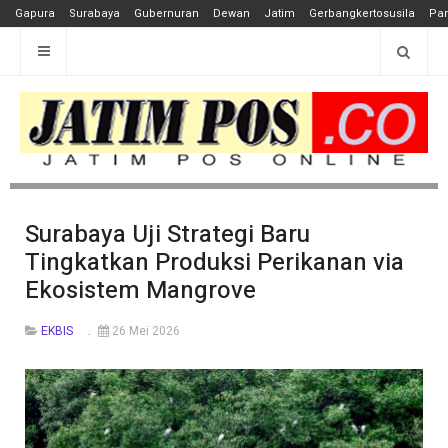
Gapura
Surabaya
Gubernuran
Dewan
Jatim
Gerbangkertosusila
Pan
Surabaya Uji Strategi Baru
Tingkatkan Produksi Perikanan via
Ekosistem Mangrove
EKBIS
26 Mei 2026