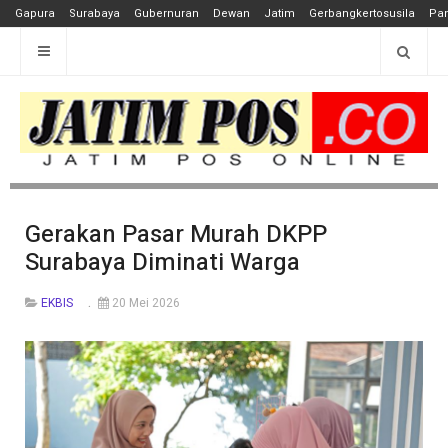
Gapura
Surabaya
Gubernuran
Dewan
Jatim
Gerbangkertosusila
Pan
Gerakan Pasar Murah DKPP
Surabaya Diminati Warga
EKBIS
20 Mei 2026