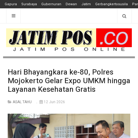
Gapura
Surabaya
Gubernuran
Dewan
Jatim
Gerbangkertosusila
Pan
Hari Bhayangkara ke-80, Polres
Mojokerto Gelar Expo UMKM hingga
Layanan Kesehatan Gratis
ASAL TAHU
12 Jun 2026