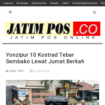
Gapura
Surabaya
Gubernuran
Dewan
Jatim
Gerbangkertosusila
Pan
Yonzipur 10 Kostrad Tebar
Sembako Lewat Jumat Berkah
ASAL TAHU
12 Jun 2026