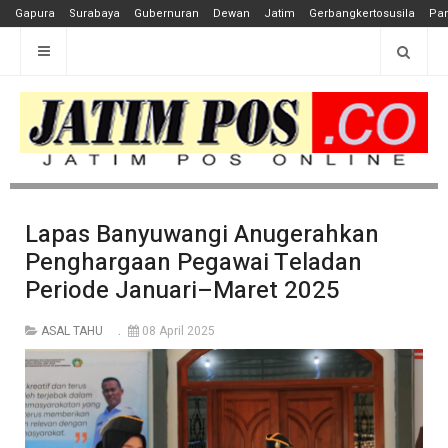
Gapura
Surabaya
Gubernuran
Dewan
Jatim
Gerbangkertosusila
Pan
Lapas Banyuwangi Anugerahkan
Penghargaan Pegawai Teladan
Periode Januari–Maret 2025
ASAL TAHU
08 April 2025