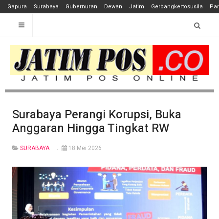
Gapura
Surabaya
Gubernuran
Dewan
Jatim
Gerbangkertosusila
Pan
Surabaya Perangi Korupsi, Buka
Anggaran Hingga Tingkat RW
SURABAYA
18 Mei 2026