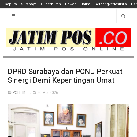
Gapura
Surabaya
Gubernuran
Dewan
Jatim
Gerbangkertosusila
Pan
DPRD Surabaya dan PCNU Perkuat
Sinergi Demi Kepentingan Umat
POLITIK
20 Mei 2026