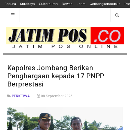
Gapura
Surabaya
Gubernuran
Dewan
Jatim
Gerbangkertosusila
Pan
Kapolres Jombang Berikan
Penghargaan kepada 17 PNPP
Berprestasi
PERISTIWA
08 September 2025