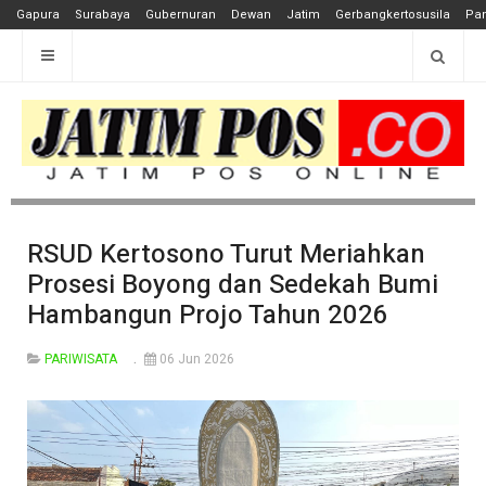
Gapura
Surabaya
Gubernuran
Dewan
Jatim
Gerbangkertosusila
Pan
RSUD Kertosono Turut Meriahkan
Prosesi Boyong dan Sedekah Bumi
Hambangun Projo Tahun 2026
PARIWISATA
06 Jun 2026