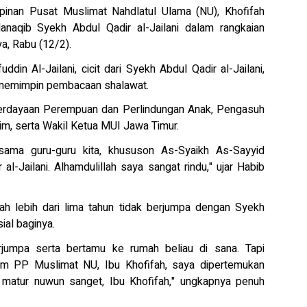
an Pusat Muslimat Nahdlatul Ulama (NU), Khofifah
naqib Syekh Abdul Qadir al-Jailani dalam rangkaian
a, Rabu (12/2).
ddin Al-Jailani, cicit dari Syekh Abdul Qadir al-Jailani,
 memimpin pembacaan shalawat.
mberdayaan Perempuan dan Perlindungan Anak, Pengasuh
, serta Wakil Ketua MUI Jawa Timur.
bersama guru-guru kita, khususon As-Syaikh As-Sayyid
 al-Jailani. Alhamdulillah saya sangat rindu," ujar Habib
 lebih dari lima tahun tidak berjumpa dengan Syekh
ial baginya.
jumpa serta bertamu ke rumah beliau di sana. Tapi
 Umum PP Muslimat NU, Ibu Khofifah, saya dipertemukan
 matur nuwun sanget, Ibu Khofifah," ungkapnya penuh