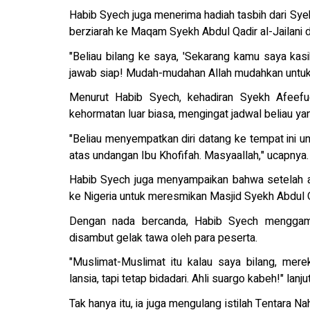
Habib Syech juga menerima hadiah tasbih dari Syek
berziarah ke Maqam Syekh Abdul Qadir al-Jailani 
"Beliau bilang ke saya, 'Sekarang kamu saya kasi
jawab siap! Mudah-mudahan Allah mudahkan untuk z
Menurut Habib Syech, kehadiran Syekh Afeef
kehormatan luar biasa, mengingat jadwal beliau ya
"Beliau menyempatkan diri datang ke tempat ini 
atas undangan Ibu Khofifah. Masyaallah," ucapnya.
Habib Syech juga menyampaikan bahwa setelah ac
ke Nigeria untuk meresmikan Masjid Syekh Abdul Qa
Dengan nada bercanda, Habib Syech menggamba
disambut gelak tawa oleh para peserta.
"Muslimat-Muslimat itu kalau saya bilang, merek
lansia, tapi tetap bidadari. Ahli suargo kabeh!" lanju
Tak hanya itu, ia juga mengulang istilah Tentara