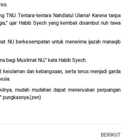
res.
ng TNU. Tentara-tentara Nahdlatul Ulama! Karena tanpa
ia," ujar Habib Syech yang kembali disambut riuh tawa
limat NU berkesempatan untuk menerima ijazah manaqib
tama bagi Muslimat NU," kata Habib Syech.
 keislaman dan kebangsaan, serta terus menjadi garda
esia.
akilnya, mudah mudahan dapat meneruskan perjuangan
," pungkasnya.(zen)
BERIKUT