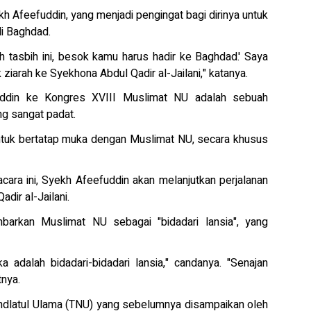
h Afeefuddin, yang menjadi pengingat bagi dirinya untuk
di Baghdad.
h tasbih ini, besok kamu harus hadir ke Baghdad.' Saya
iarah ke Syekhona Abdul Qadir al-Jailani," katanya.
uddin ke Kongres XVIII Muslimat NU adalah sebuah
ng sangat padat.
untuk bertatap muka dengan Muslimat NU, secara khusus
ara ini, Syekh Afeefuddin akan melanjutkan perjalanan
dir al-Jailani.
rkan Muslimat NU sebagai "bidadari lansia", yang
a adalah bidadari-bidadari lansia," candanya. "Senajan
tnya.
 Nahdlatul Ulama (TNU) yang sebelumnya disampaikan oleh