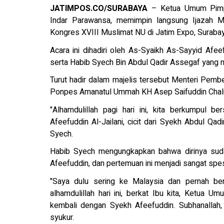
JATIMPOS.CO/SURABAYA
– Ketua Umum Pimpin
Indar Parawansa, memimpin langsung Ijazah Ma
Kongres XVIII Muslimat NU di Jatim Expo, Surabay
Acara ini dihadiri oleh As-Syaikh As-Sayyid Afeefu
serta Habib Syech Bin Abdul Qadir Assegaf yang
Turut hadir dalam majelis tersebut Menteri Pe
Ponpes Amanatul Ummah KH Asep Saifuddin Chalim
"Alhamdulillah pagi hari ini, kita berkumpul 
Afeefuddin Al-Jailani, cicit dari Syekh Abdul Qadir
Syech.
Habib Syech mengungkapkan bahwa dirinya sudah
Afeefuddin, dan pertemuan ini menjadi sangat spes
"Saya dulu sering ke Malaysia dan pernah ber
alhamdulillah hari ini, berkat Ibu kita, Ketua
kembali dengan Syekh Afeefuddin. Subhanallah,
syukur.