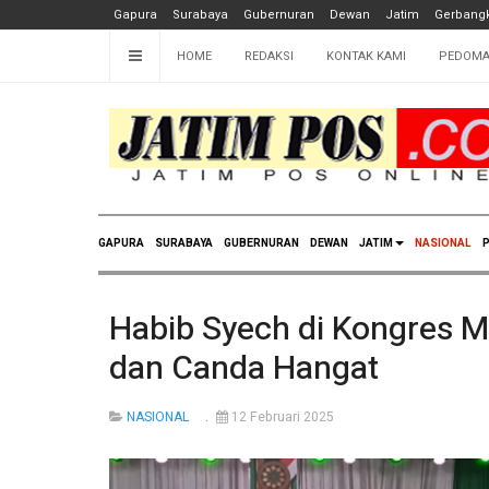
Gapura
Surabaya
Gubernuran
Dewan
Jatim
Gerbangk
HOME
REDAKSI
KONTAK KAMI
PEDOMA
GAPURA
SURABAYA
GUBERNURAN
DEWAN
JATIM
NASIONAL
P
Habib Syech di Kongres Mu
dan Canda Hangat
NASIONAL
12 Februari 2025