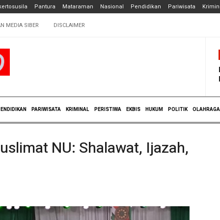
ertosusila
Pantura
Mataraman
Nasional
Pendidikan
Pariwisata
Krimin
N MEDIA SIBER
DISCLAIMER
ENDIDIKAN
PARIWISATA
KRIMINAL
PERISTIWA
EKBIS
HUKUM
POLITIK
OLAHRAGA
slimat NU: Shalawat, Ijazah,