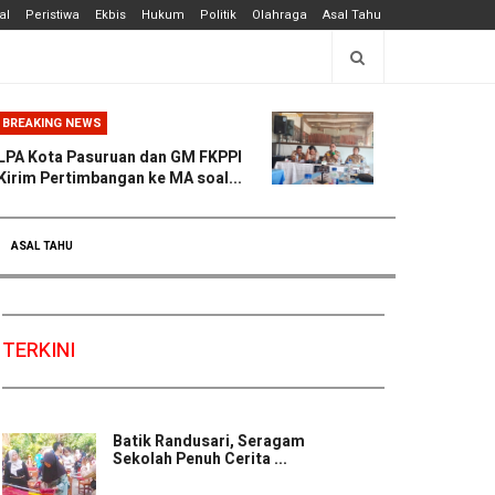
al
Peristiwa
Ekbis
Hukum
Politik
Olahraga
Asal Tahu
BREAKING NEWS
LPA Kota Pasuruan dan GM FKPPI
Kirim Pertimbangan ke MA soal...
ASAL TAHU
TERKINI
Batik Randusari, Seragam
Sekolah Penuh Cerita ...