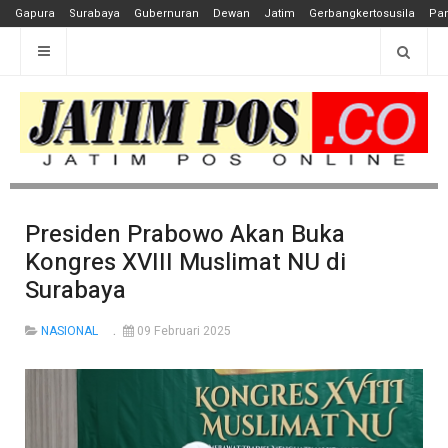
Gapura
Surabaya
Gubernuran
Dewan
Jatim
Gerbangkertosusila
Pan
Presiden Prabowo Akan Buka
Kongres XVIII Muslimat NU di
Surabaya
NASIONAL
09 Februari 2025